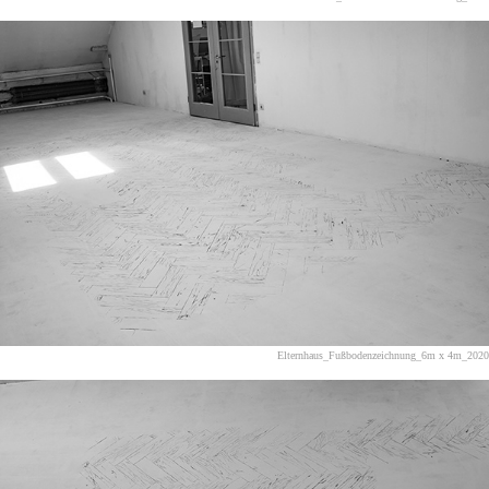
Elternhaus_Fußbodenzeichnung_6m x 4m_2020