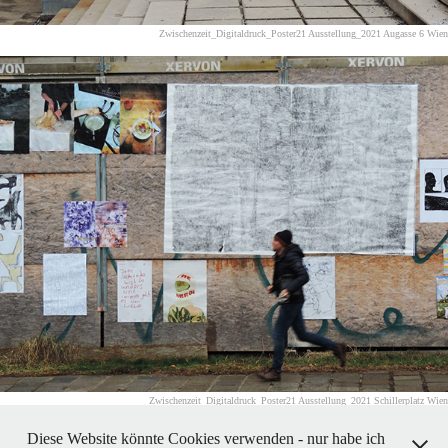
Zwischenzeit_Digitaldruck_Poster21 Ausstellung_2021 Augasse 6 Wien
Zwischenzeit_Digitaldruck_Poster21 Ausstellung_2021 Schillerplatz Wien
Diese Website könnte Cookies verwenden - nur habe ich